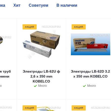
нка
Хит
Советуем
В наличии
АКЦИЯ
АКЦИЯ
я труб
Электроды LB-62U ф
Электроды LB-62D 3.2
юмени
2,6 x 350 mm
х 350 mm KOBELCO
KOBELCO
о
Много
Много
АКЦИЯ
АКЦИЯ