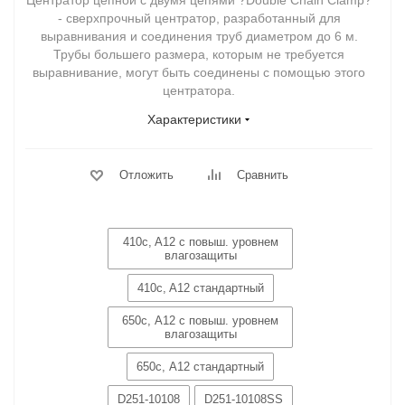
Центратор цепной с двумя цепями ?Double Chain Clamp?
- сверхпрочный центратор, разработанный для
выравнивания и соединения труб диаметром до 6 м.
Трубы большего размера, которым не требуется
выравнивание, могут быть соединены с помощью этого
центратора.
Характеристики
Отложить
Сравнить
410c, A12 c повыш. уровнем
влагозащиты
410c, A12 стандартный
650с, А12 c повыш. уровнем
влагозащиты
650с, А12 стандартный
D251-10108
D251-10108SS