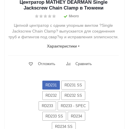
Центратор MATHEY DEARMAN Single
Jackscrew Chain Clamp в Тюмени
Много
Цепной центратор с одним упорным винтом ?Single
Jackscrew Chain Clamp? выпускается для соединения
труб и фитингов под свар?ку и исправления эллипсности.
Характеристики
Отложить
Сравнить
RD231
RD231 SS
RD232
RD232 SS
RD233
RD233 - SPEC
RD233 SS
RD234
RD234 SS