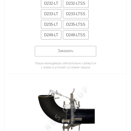
D232-LT
D232-LTSS
D233-LT
D233-LTSS
D235-LT
D235-LTSS
D249-LT
D249-LTSS
Заказать
Наши менеджеры обязательно свяжутся
с вами и уточнят условия заказа