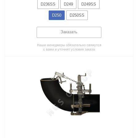
D236SS
D249
D249SS
D250
D250SS
Заказать
Наши менеджеры обязательно свяжутся
с вами и уточнят условия заказа