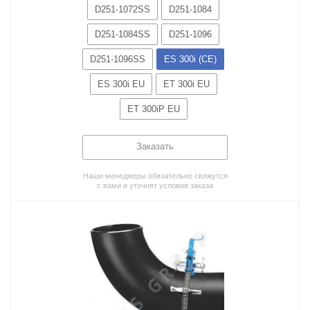
D251-1072SS
D251-1084
D251-1084SS
D251-1096
D251-1096SS
ES 300i (CE)
ES 300i EU
ET 300i EU
ET 300iP EU
Заказать
Наши менеджеры обязательно свяжутся
с вами и уточнят условия заказа