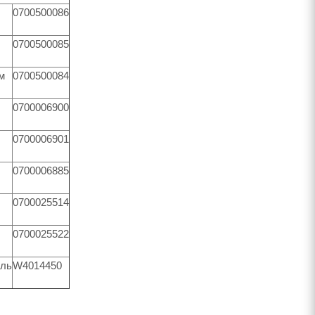
0700500086
0700500085
м
0700500084
0700006900
0700006901
0700006885
0700025514
0700025522
ель
W4014450