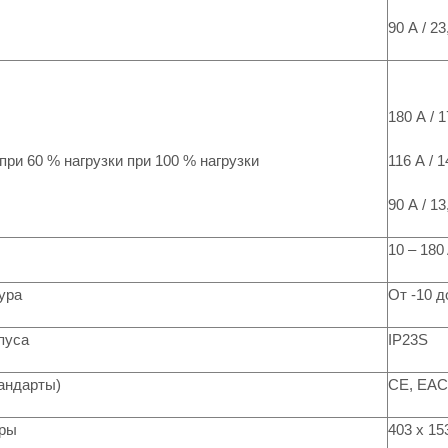
90 А / 23
180 А / 1
 при 60 % нагрузки при 100 % нагрузки
116 А / 1
90 А / 13
10 – 180
ура
От -10 д
пуса
IP23S
андарты)
CE, EAC
еры
403 x 15