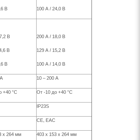
,6 В
100 А / 24,0 В
7,2 В
200 А / 18,0 В
4,6 В
129 А / 15,2 В
,6 В
100 А / 14,0 В
 A
10 – 200 А
о +40 °C
От -10 до +40 °C
IP23S
CE, EAC
3 x 264 мм
403 x 153 x 264 мм