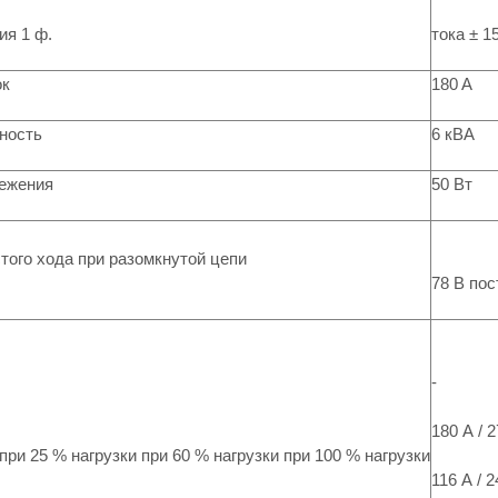
ия 1 ф.
тока ± 1
ок
180 A
ность
6 кВА
ежения
50 Вт
того хода при разомкнутой цепи
78 В пос
-
180 А / 2
при 25 % нагрузки при 60 % нагрузки при 100 % нагрузки
116 А / 2