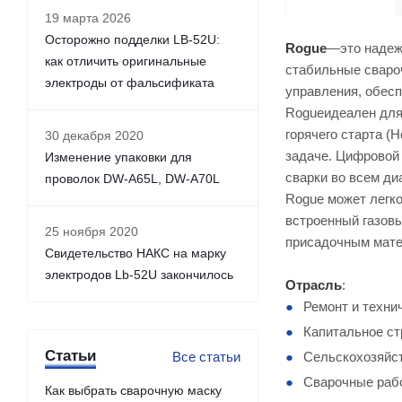
19 марта 2026
Осторожно подделки LB-52U:
Rogue
—это надеж
как отличить оригинальные
стабильные сваро
электроды от фальсификата
управления, обесп
Rogueидеален для 
горячего старта (
30 декабря 2020
задаче. Цифровой
Изменение упаковки для
сварки во всем ди
проволок DW-A65L, DW-A70L
Rogue может легко
встроенный газовы
25 ноября 2020
присадочным мате
Свидетельство НАКС на марку
электродов Lb-52U закончилось
Отрасль
:
Ремонт и техни
Капитальное ст
Статьи
Все статьи
Сельскохозяйс
Сварочные раб
Как выбрать сварочную маску