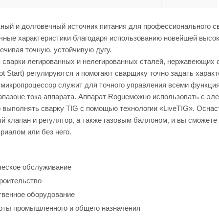
ный и долговечный источник питания для профессионального с
чные характеристики благодаря использованию новейшей высок
ечивая точную, устойчивую дугу.
сварки легированных и нелегированных сталей, нержавеющих ст
Hot Start) регулируются и помогают сварщику точно задать хара
 микропроцессор служит для точного управления всеми функция
апазоне тока аппарата. Аппарат Rogueможно использовать с эл
 выполнять сварку TIG с помощью технологии «LiveTIG». Оснаст
й клапан и регулятор, а также газовым баллоном, и вы сможет
риалом или без него.
ческое обслуживание
роительство
твенное оборудование
оты промышленного и общего назначения