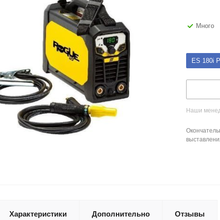
Много
ES 180i 
Наши менед
Окончатель
выставлени
Характеристики
Дополнительно
Отзывы