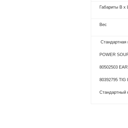
Габариты В х 
Вес
Стандартная 
POWER SOURC
80502503 EA
80392795 TIG
Стандартный н