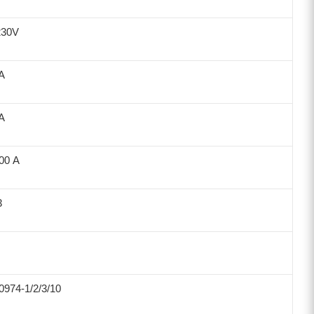
230V
А
А
200 А
3
974-1/2/3/10