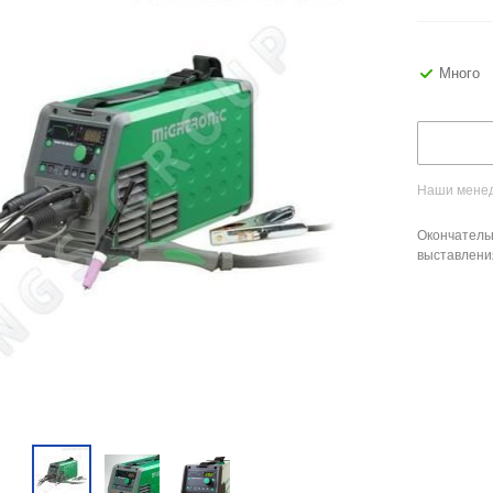
Много
Наши менед
Окончатель
выставлени