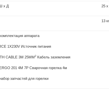
Ш х Д
25 х
13 к
комплектация аппарата
E 1X230V Источник питания
2
RTH CABLE 3M 25MM
Кабель заземления
 ERGO 201 4M 7P Сварочная горелка 4м
абор запчастей для горелки