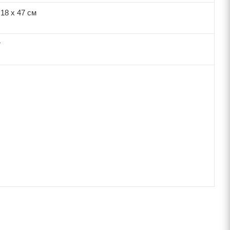
 18 х 47 см
г