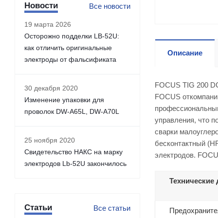
Новости
Все новости
19 марта 2026
Осторожно подделки LB-52U:
как отличить оригинальные
Описание
электроды от фальсификата
FOCUS TIG 200 DC
30 декабря 2020
FOCUS откомпании
Изменение упаковки для
профессиональным
проволок DW-A65L, DW-A70L
управления, что п
сварки малоуглер
25 ноября 2020
бесконтактный (HF
Свидетельство НАКС на марку
электродов. FOCU
электродов Lb-52U закончилось
Технические
Статьи
Все статьи
Предохраните