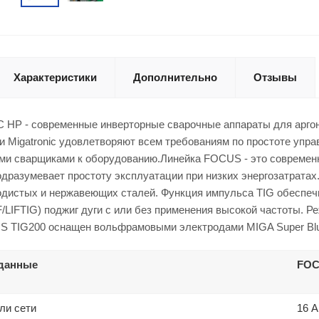
Характеристики
Дополнительно
Отзывы
 HP - современные инверторные сварочные аппараты для аргон
 Migatronic удовлетворяют всем требованиям по простоте упра
и сварщиками к оборудованию.Линейка FOCUS - это современн
одразумевает простоту эксплуатации при низких энергозатрат
одистых и нержавеющих сталей. Функция импульса TIG обеспеч
/LIFTIG) поджиг дуги с или без применения высокой частоты.
S TIG200 оснащен вольфрамовыми электродами MIGA Super Blu
 данные
FOC
ли сети
16 А