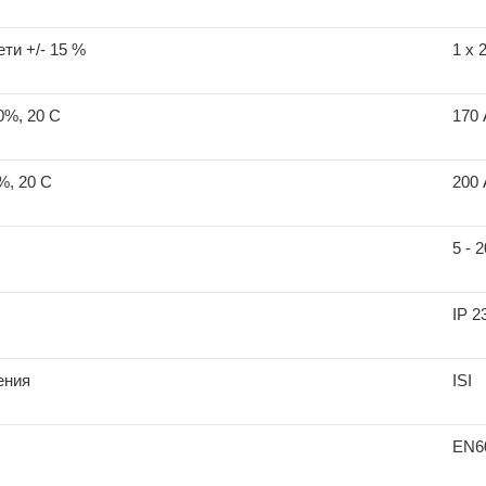
ти +/- 15 %
1 х 
0%, 20 С
170 
%, 20 С
200 
5 - 
IP 2
ения
ISI
ЕN60