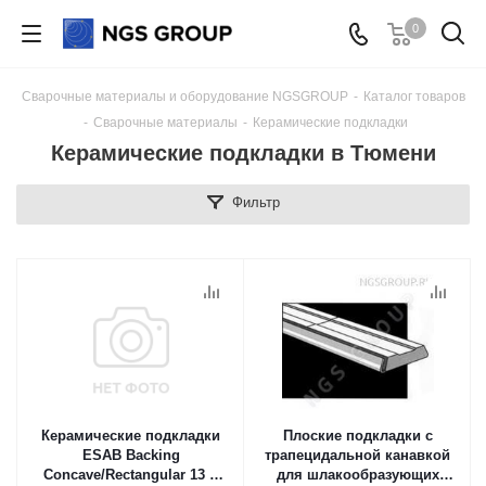
0
Сварочные материалы и оборудование NGSGROUP
-
Каталог товаров
-
Сварочные материалы
-
Керамические подкладки
Керамические подкладки в Тюмени
Фильтр
Керамические подкладки
Плоские подкладки с
ESAB Backing
трапецидальной канавкой
Concave/Rectangular 13 в
для шлакообразующих