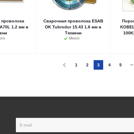
 проволока
Сварочная проволока ESAB
Поро
70L 1.2 мм в
OK Tubrodur 15.43 1.6 мм в
KOBEL
ени
Тюмени
100K
ого
Много
1
2
3
4
5