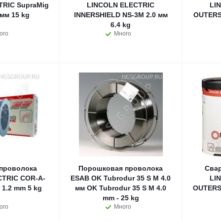
RIC SupraMig
LINCOLN ELECTRIC
LI
 мм 15 kg
INNERSHIELD NS-3M 2.0 мм
OUTERSH
6.4 kg
ого
Много
проволока
Порошковая проволока
Свар
TRIC COR-A-
ESAB OK Tubrodur 35 S M 4.0
LI
1.2 mm 5 kg
мм OK Tubrodur 35 S M 4.0
OUTERSH
mm - 25 kg
ого
Много