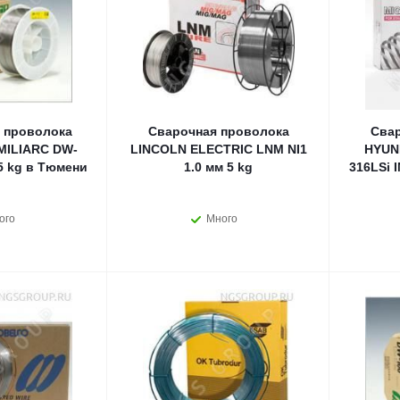
 проволока
Сварочная проволока
Свар
ILIARC DW-
LINCOLN ELECTRIC LNM NI1
HYUN
5 kg в Тюмени
1.0 мм 5 kg
316LSi 
ого
Много