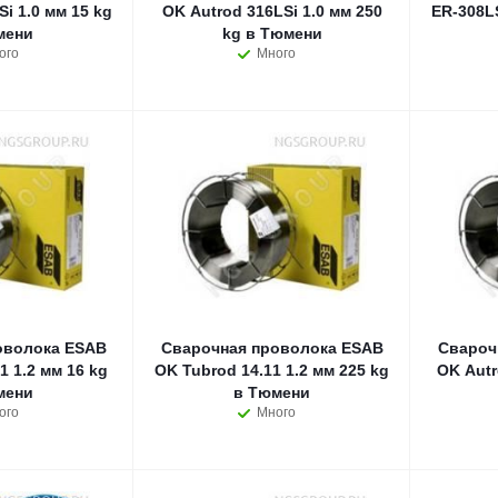
i 1.0 мм 15 kg
OK Autrod 316LSi 1.0 мм 250
ER-308LS
мени
kg в Тюмени
ого
Много
оволока ESAB
Сварочная проволока ESAB
Свароч
1 1.2 мм 16 kg
OK Tubrod 14.11 1.2 мм 225 kg
OK Autr
мени
в Тюмени
ого
Много