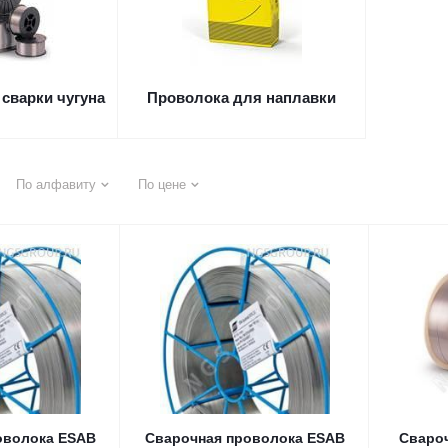
сварки чугуна
Проволока для наплавки
По алфавиту
По цене
оволока ESAB
Сварочная проволока ESAB
Сваро