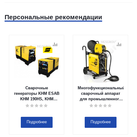
Персональные рекомендации
Сварочные
Многофункциональный
генераторы KHM ESAB
сварочный аппарат
KHM 190HS, KHM
для промышленного
190YS и KHM 351 YS
применения WARRIOR
400i/500i CC/CV ESAB в
Тюмени
Подробнее
Подробнее