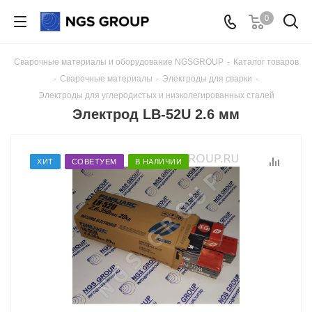
0
Сварочные материалы и оборудование NGSGROUP
-
Каталог товаров
-
Сварочные материалы
-
Электроды для сварки
-
Электроды для углеродистых и низколегированных сталей
Электрод LB-52U 2.6 мм
ХИТ
СОВЕТУЕМ
В НАЛИЧИИ