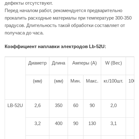
дефекты отсутствуют.
Перед началом работ, рекомендуется предварительно
прокалить расходные материалы при температуре 300-350
градусов. Длительность такой обработки составляет от
получаса до часа.
Коэффициент наплавки электродов Lb-52U:
Диаметр
Длина
Амперы (А)
W (Вес)
(мм)
(мм)
Мин.
Макс.
кг./100шт.
100 
LB-52U
2,6
350
60
90
2,0
3,2
400
90
130
3,1