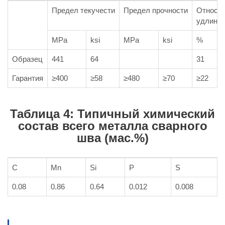
Предел текучести
Предел прочности
Относи
удлине
MPa
ksi
MPa
ksi
%
Образец
441
64
31
Гарантия
≥400
≥58
≥480
≥70
≥22
Таблица 4: Типичный химический
состав всего металла сварного
шва (мас.%)
C
Mn
Si
P
S
0.08
0.86
0.64
0.012
0.008