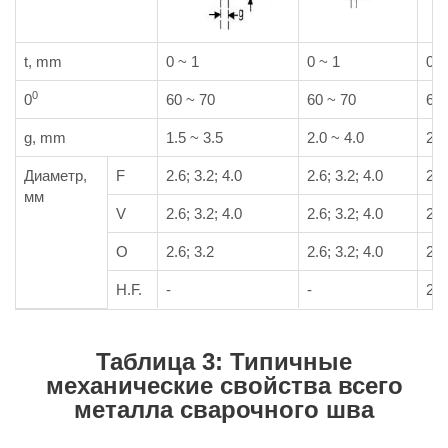
t, mm
0 ~ 1
0 ~ 1
0 ~
0
0
60 ~ 70
60 ~ 70
60 
g, mm
1.5 ~ 3.5
2.0 ~ 4.0
2.5
Диаметр,
F
2.6; 3.2; 4.0
2.6; 3.2; 4.0
2.6
мм
V
2.6; 3.2; 4.0
2.6; 3.2; 4.0
2.6
O
2.6; 3.2
2.6; 3.2; 4.0
2.6
H.F.
-
-
2.6
Таблица 3: Типичные
механические свойства всего
металла сварочного шва