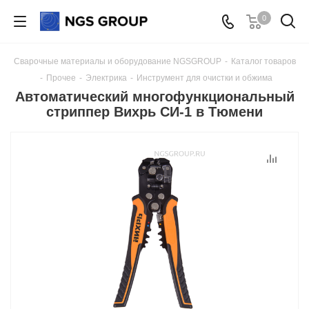
0
Сварочные материалы и оборудование NGSGROUP
-
Каталог товаров
-
Прочее
-
Электрика
-
Инструмент для очистки и обжима
Автоматический многофункциональный
стриппер Вихрь СИ-1 в Тюмени