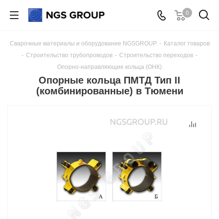
0
Сварочные материалы и оборудование NGSGROUP
-
Каталог товаров
-
Строительство трубопроводов
-
Строительство переходов
-
Опорно-направляющие кольца (ОНК)
Опорные кольца ПМТД Тип II
(комбинированные) в Тюмени