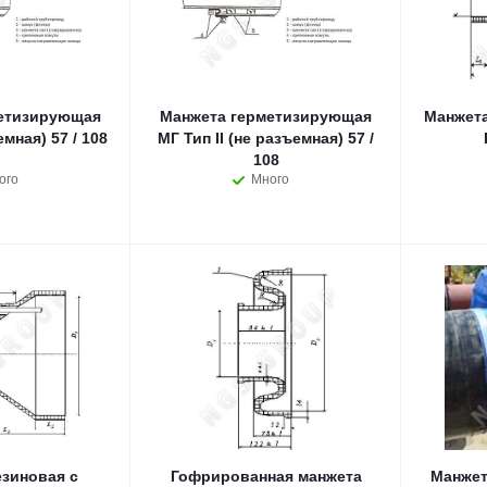
етизирующая
Манжета герметизирующая
Манжета
емная) 57 / 108
МГ Тип II (не разъемная) 57 /
108
ого
Много
зиновая с
Гофрированная манжета
Манжет