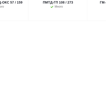
ОКС 57 / 159
ПМТД-ГП 108 / 273
ГМ-
ого
Много