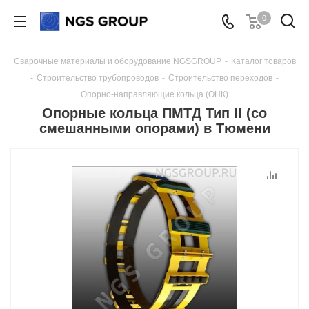
0
Сварочные материалы и оборудование NGSGROUP
-
Каталог товаров
-
Строительство трубопроводов
-
Строительство переходов
-
Опорно-направляющие кольца (ОНК)
Опорные кольца ПМТД Тип II (со
смешанными опорами) в Тюмени